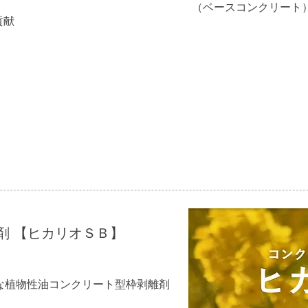
（ベースコンクリート
貢献
剤 【ヒカリオＳＢ】
な植物性油コンクリート型枠剥離剤