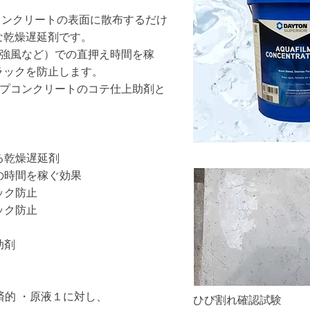
たコンクリートの表面に散布するだけ
な乾燥遅延剤です。
、強風など）での直押え時間を稼
ラックを防止します。
ンプコンクリートのコテ仕上助剤と
。
る乾燥遅延剤
の時間を稼ぐ効果
ック防止
ック防止
助剤
済的 ・原液１に対し、
ひび割れ確認試験