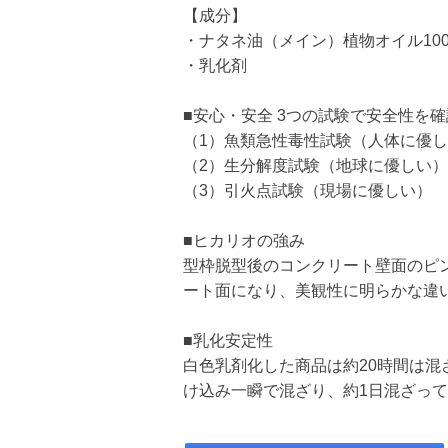
【成分】
・ナタネ油（メイン）植物オイル10
・乳化剤
■安心・安全 3つの試験で安全性を
（1）魚類急性毒性試験（人体に優
（2）生分解度試験（地球に優しい）
（3）引火点試験（現場に優しい）
■ヒカリオの強み
型枠脱型後のコンクリート壁面のピ
ート面になり、美観性に明らかな違
■乳化安定性
白色乳剤化した商品は約20時間は混
け込み一瞬で混ざり、約1日混ざっ