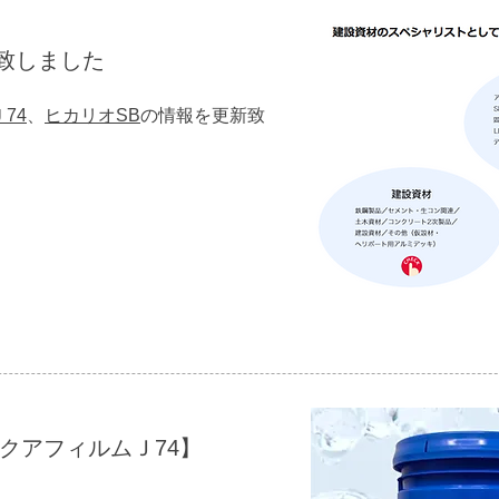
致しました
74
、
ヒカリオSB
の情報を更新致
クアフィルムＪ74】