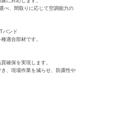
防露に対応します。
ら選べ、間取りに応じて空調能力の
Tバンド
各種適合部材です。
品質確保を実現します。
でき、現場作業を減らせ、防露性や