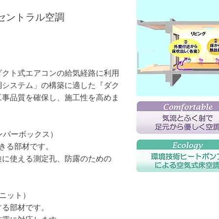
セントラル空調
ダクト式エアコンの給気経路に利用
調システム」の構築に適した『ダク
工事品質を確保し、施工性を高めま
ンバーボックス）
きる部材です。
検に使える測定孔、防露のための
ニット）
する部材です。