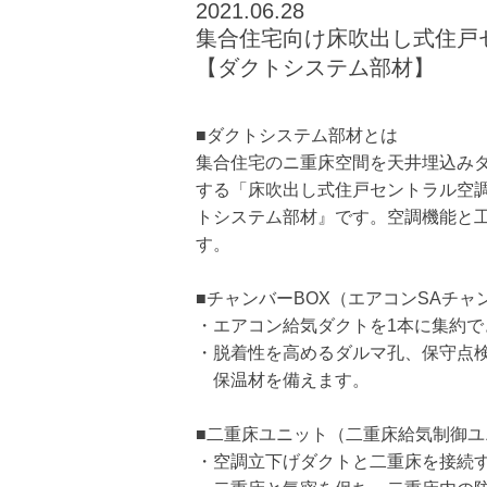
​2021.06.28
集合住宅向け床吹出し式住戸
【ダクトシステム部材】
■ダクトシステム部材とは
集合住宅のニ重床空間を天井埋込み
する「床吹出し式住戸セントラル空
トシステム部材』です。空調機能と
す。
■チャンバーBOX（エアコンSAチャ
・エアコン給気ダクトを1本に集約で
・脱着性を高めるダルマ孔、保守点
保温材を備えます。
■二重床ユニット（二重床給気制御ユ
・空調立下げダクトと二重床を接続