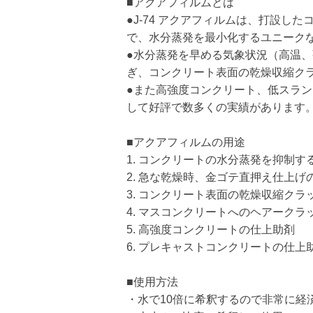
■アクアフィルムとは
●J-74 アクアフィルムは、打設し
で、水分蒸発を最小化するユニーク
●水分蒸発を早める気象状況（高温
ぎ、コンクリート表面の乾燥収縮ク
●また高強度コンクリート、低スラ
して好評で数多くの実績があります
■アクアフィルムの用途
1. コンクリートの水分蒸発を抑制す
2. 急な乾燥時、金ゴテ直押え仕上げ
3. コンクリート表面の乾燥収縮クラ
4. マスコンクリートへのヘアークラ
5. 高強度コンクリートの仕上助剤
6. プレキャストコンクリートの仕上
■使用方法
・水で10倍に希釈するので非常に経